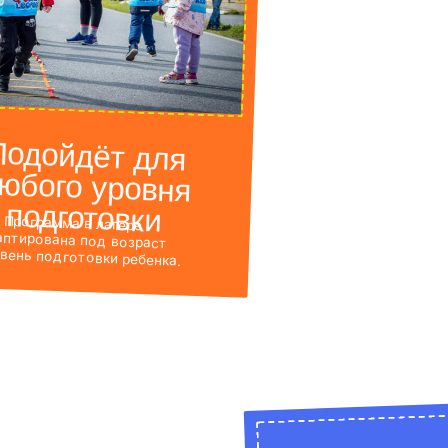
В лагере нет
«уроков»
Мы проводим челленджи, командные