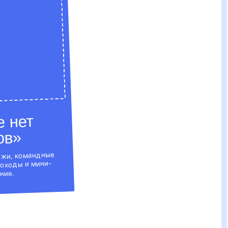
Весь день под
присмотром