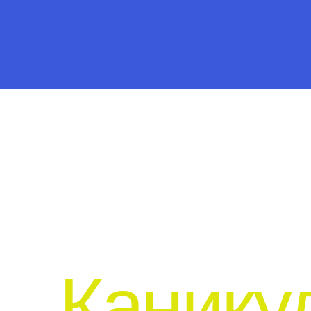
Каникулы
экранов
и у