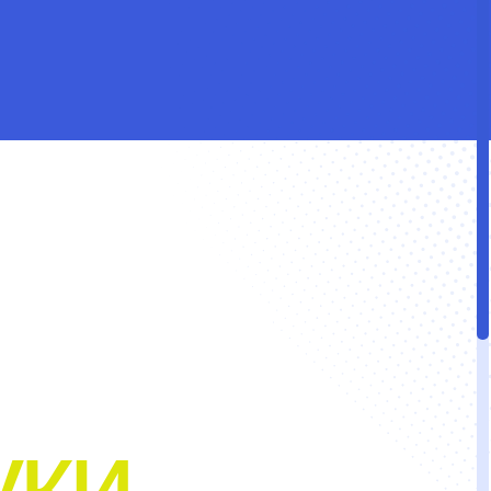
,
йти