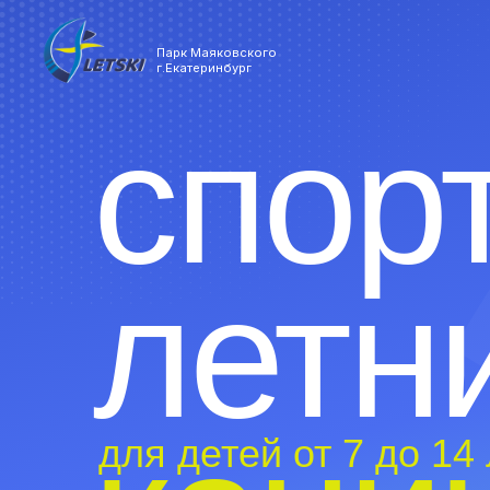
Парк Маяковского
г.Екатеринбург
спорт
летни
каник
для детей от 7 до 14 лет
Ребенок проводит целый день на свежем воздухе: трениро
игры, походы и новые навыки под присмотром опытных т
для любого уровня подготовки. Июнь — ролики, Июль — т