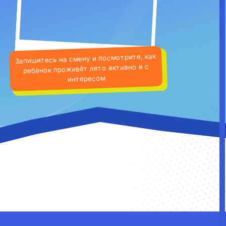
 на смену и посмотрите, как
проживёт лето активно и с
те как у нас все устроено
интересом