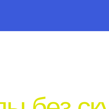
 без скуки
говоров по