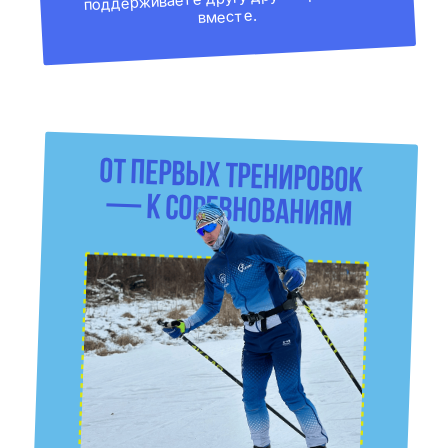
Экипировку покупать
не нужно
Лыжи, палки, ботинки — выдаём
бесплатно. Ничего покупать не
нужно, приходите и
занимайтесь.