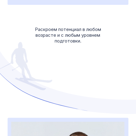
собственное
здание
Все для вашего удобства
— раздевалки и кофейня.
тренировки
в парке
Можно погулять после
тренировки или пока дети
тренируются.
своя
парковка