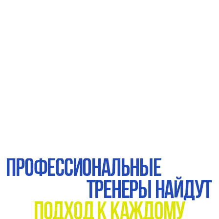
сысолятин максим
Тренер
Раскроем потенциал в любом
возрасте и с любым уровнем
подготовки.