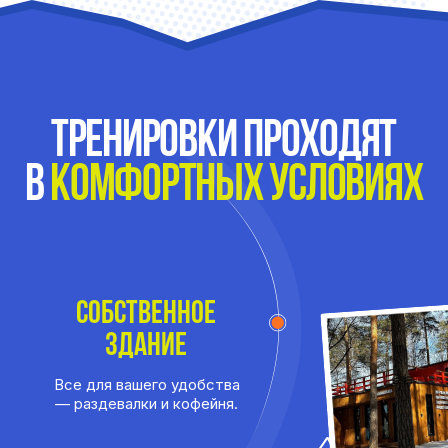
отвечаем
на
частые вопросы