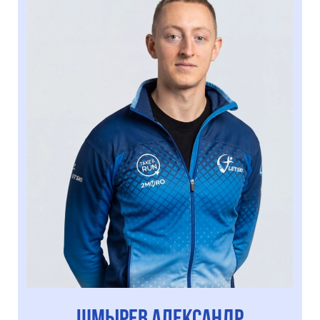
Вам не нужно тратить
время на поиск места
для машины.
Спорт,
который
объединяет
Совместные тренировки, живое общение,
кэмпы и лагеря — возможность быть
в движении, проводить время вместе
и находить единомышленников.
Давайте с нами.
ЗАПИСАТЬСЯ НА ЗАНЯТИЯ