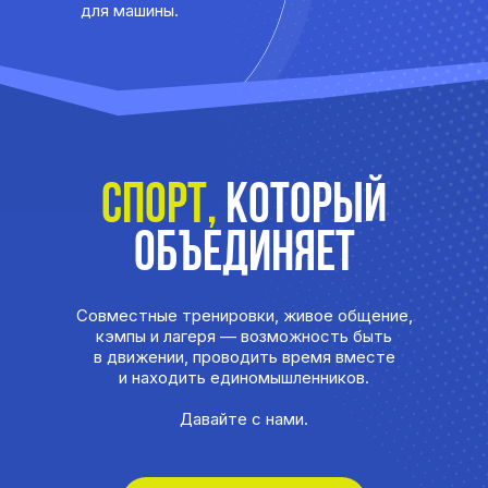
Записаться на тренировки
можно через
приложение
Хорошая новость: приложение
LETSKI готово и доступно
к скачиванию на iOS и на Android.
Теперь в одном месте вы сможете:
видеть актуальное расписание
тренировок
отслеживать изменения и переносы
записываться на разовые тренировки
записываться на групповые занятия
оплачивать абонементы и разовые занятия
проверять остаток занятий по абонементу
видеть срок действия абонемента
отменять запись, если планы изменились