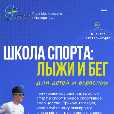
Парк Маяковского
г.Екатеринбург
в центре
Екатеринбурга
Школа спорта:
лыжи и бег
для детей и взрослых
Тренировки круглый год, простой
старт в спорт и живое спортивное
сообщество. Приходите с нуля,
используйте нашу экипировку
и начинайте в группе своего уровня
с профессиональной поддержкой
тренеров.
ЗАПИСАТЬСЯ НА ЗАНЯТИЯ