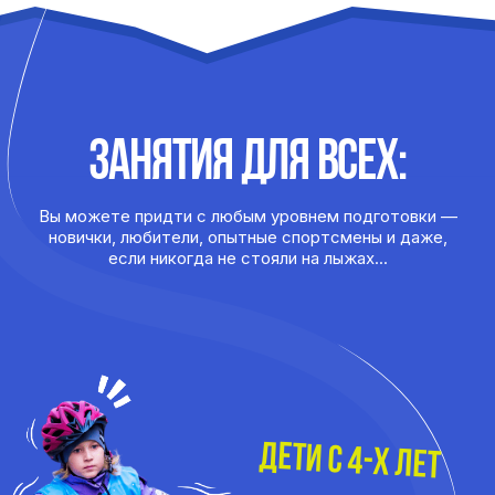
в мероприятиях.
ПОДРОБНЕЕ
катайся, бегай, развивайся
Мы
подберем нужную
группу и составим
вам