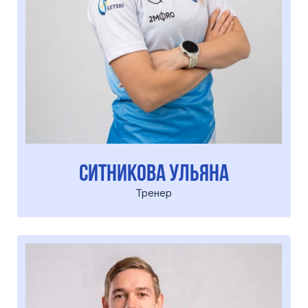
шестаков артем
Тренер